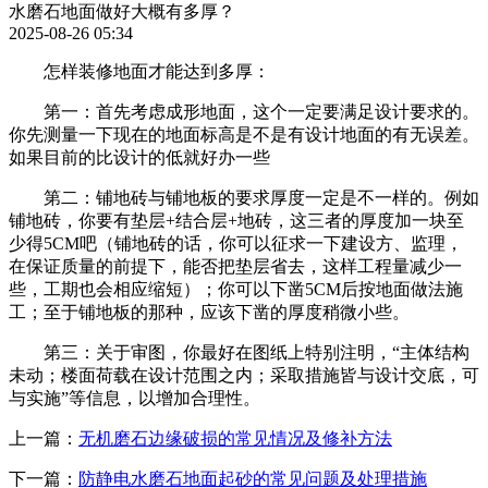
水磨石地面做好大概有多厚？
2025-08-26 05:34
怎样装修地面才能达到多厚：
第一：首先考虑成形地面，这个一定要满足设计要求的。
你先测量一下现在的地面标高是不是有设计地面的有无误差。
如果目前的比设计的低就好办一些
第二：铺地砖与铺地板的要求厚度一定是不一样的。例如
铺地砖，你要有垫层+结合层+地砖，这三者的厚度加一块至
少得5CM吧（铺地砖的话，你可以征求一下建设方、监理，
在保证质量的前提下，能否把垫层省去，这样工程量减少一
些，工期也会相应缩短）；你可以下凿5CM后按地面做法施
工；至于铺地板的那种，应该下凿的厚度稍微小些。
第三：关于审图，你最好在图纸上特别注明，“主体结构
未动；楼面荷载在设计范围之内；采取措施皆与设计交底，可
与实施”等信息，以增加合理性。
上一篇：
无机磨石边缘破损的常见情况及修补方法
下一篇：
防静电水磨石地面起砂的常见问题及处理措施