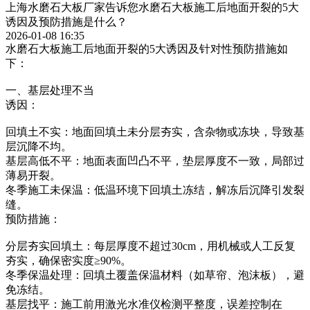
上海水磨石大板厂家告诉您水磨石大板施工后地面开裂的5大
诱因及预防措施是什么？
2026-01-08 16:35
水磨石大板施工后地面开裂的5大诱因及针对性预防措施如
下：
一、基层处理不当
诱因：
回填土不实：地面回填土未分层夯实，含杂物或冻块，导致基
层沉降不均。
基层高低不平：地面表面凹凸不平，垫层厚度不一致，局部过
薄易开裂。
冬季施工未保温：低温环境下回填土冻结，解冻后沉降引发裂
缝。
预防措施：
分层夯实回填土：每层厚度不超过30cm，用机械或人工反复
夯实，确保密实度≥90%。
冬季保温处理：回填土覆盖保温材料（如草帘、泡沫板），避
免冻结。
基层找平：施工前用激光水准仪检测平整度，误差控制在