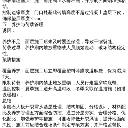
彻底清理基层：施工前用高压水枪冲洗，并涂刷界面剂增强粘
结。
控制边缘厚度：门口处基础砖墙高度不超过混凝土垫层下皮，
确保垫层厚度≥5cm。
五、养护与荷载管理
诱因：
养护不足：面层施工后未及时覆盖保湿，导致干缩裂缝。
荷载过早：养护期内堆放重物或人员频繁走动，破坏结构稳定
性。
预防措施：
覆盖养护：面层施工后立即覆盖塑料薄膜或湿麻袋，保持湿润
7天。
限制荷载：养护期内禁止堆放重物，人员行走需穿软底鞋。
温度控制：夏季施工避开高温时段，冬季采取保温措施（如搭
设暖棚）。
总结
水磨石大板开裂需从基层处理、结构加固、分格设计、材料配
比及养护管理五方面综合防控。通过分层夯实、合理分格、优
化配比、加强养护等措施，可显著降低开裂风险，提升地面耐
久性。施工前应结合现场条件制定专项方案，并严格监督执