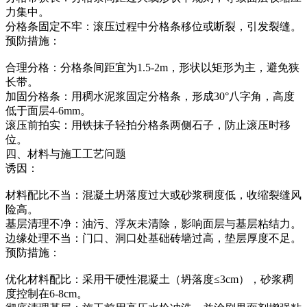
力集中。
分格条固定不牢：滚压过程中分格条移位或断裂，引发裂缝。
预防措施：
合理分格：分格条间距宜为1.5-2m，形状以矩形为主，避免狭
长带。
加固分格条：用稠水泥浆固定分格条，形成30°八字角，高度
低于面层4-6mm。
滚压前拍实：用铁抹子轻拍分格条两侧石子，防止滚压时移
位。
四、材料与施工工艺问题
诱因：
材料配比不当：混凝土坍落度过大或砂浆稠度低，收缩裂缝风
险高。
基层清理不净：油污、浮灰未清除，影响面层与基层粘结力。
边缘处理不当：门口、洞口处基础砖墙过高，垫层厚度不足。
预防措施：
优化材料配比：采用干硬性混凝土（坍落度≤3cm），砂浆稠
度控制在6-8cm。