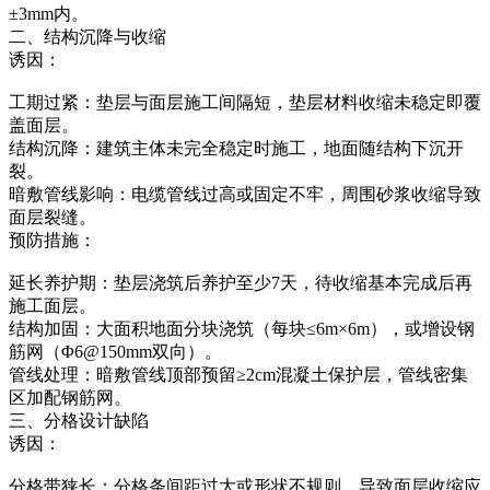
±3mm内。
二、结构沉降与收缩
诱因：
工期过紧：垫层与面层施工间隔短，垫层材料收缩未稳定即覆
盖面层。
结构沉降：建筑主体未完全稳定时施工，地面随结构下沉开
裂。
暗敷管线影响：电缆管线过高或固定不牢，周围砂浆收缩导致
面层裂缝。
预防措施：
延长养护期：垫层浇筑后养护至少7天，待收缩基本完成后再
施工面层。
结构加固：大面积地面分块浇筑（每块≤6m×6m），或增设钢
筋网（Φ6@150mm双向）。
管线处理：暗敷管线顶部预留≥2cm混凝土保护层，管线密集
区加配钢筋网。
三、分格设计缺陷
诱因：
分格带狭长：分格条间距过大或形状不规则，导致面层收缩应